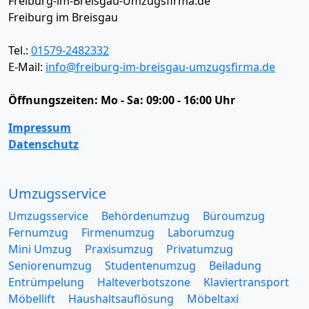
Freiburg-im-Breisgau-Umzugsfirma.de
Freiburg im Breisgau
Tel.:
01579-2482332
E-Mail:
info@freiburg-im-breisgau-umzugsfirma.de
Öffnungszeiten:
Mo - Sa: 09:00 - 16:00 Uhr
Impressum
Datenschutz
Umzugsservice
Umzugsservice
Behördenumzug
Büroumzug
Fernumzug
Firmenumzug
Laborumzug
Mini Umzug
Praxisumzug
Privatumzug
Seniorenumzug
Studentenumzug
Beiladung
Entrümpelung
Halteverbotszone
Klaviertransport
Möbellift
Haushaltsauflösung
Möbeltaxi