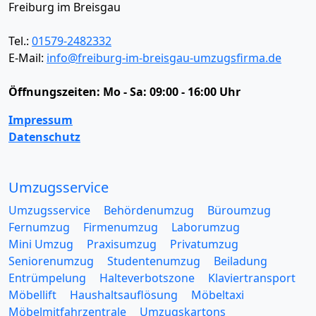
Freiburg im Breisgau
Tel.:
01579-2482332
E-Mail:
info@freiburg-im-breisgau-umzugsfirma.de
Öffnungszeiten:
Mo - Sa: 09:00 - 16:00 Uhr
Impressum
Datenschutz
Umzugsservice
Umzugsservice
Behördenumzug
Büroumzug
Fernumzug
Firmenumzug
Laborumzug
Mini Umzug
Praxisumzug
Privatumzug
Seniorenumzug
Studentenumzug
Beiladung
Entrümpelung
Halteverbotszone
Klaviertransport
Möbellift
Haushaltsauflösung
Möbeltaxi
Möbelmitfahrzentrale
Umzugskartons