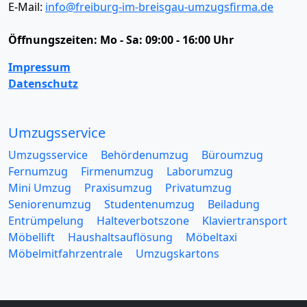
E-Mail:
info@freiburg-im-breisgau-umzugsfirma.de
Öffnungszeiten:
Mo - Sa: 09:00 - 16:00 Uhr
Impressum
Datenschutz
Umzugsservice
Umzugsservice
Behördenumzug
Büroumzug
Fernumzug
Firmenumzug
Laborumzug
Mini Umzug
Praxisumzug
Privatumzug
Seniorenumzug
Studentenumzug
Beiladung
Entrümpelung
Halteverbotszone
Klaviertransport
Möbellift
Haushaltsauflösung
Möbeltaxi
Möbelmitfahrzentrale
Umzugskartons