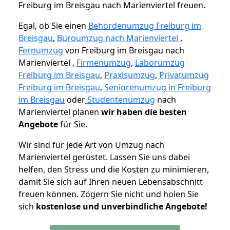
Freiburg im Breisgau nach Marienviertel freuen.
Egal, ob Sie einen
Behördenumzug Freiburg im
Breisgau
,
Büroumzug nach Marienviertel
,
Fernumzug
von Freiburg im Breisgau nach
Marienviertel ,
Firmenumzug
,
Laborumzug
Freiburg im Breisgau
,
Praxisumzug
,
Privatumzug
Freiburg im Breisgau
,
Seniorenumzug in Freiburg
im Breisgau
oder
Studentenumzug
nach
Marienviertel planen
wir haben die besten
Angebote
für Sie.
Wir sind für jede Art von Umzug nach
Marienviertel gerüstet. Lassen Sie uns dabei
helfen, den Stress und die Kosten zu minimieren,
damit Sie sich auf Ihren neuen Lebensabschnitt
freuen können.
Zögern Sie nicht und holen Sie
sich
kostenlose und unverbindliche Angebote!