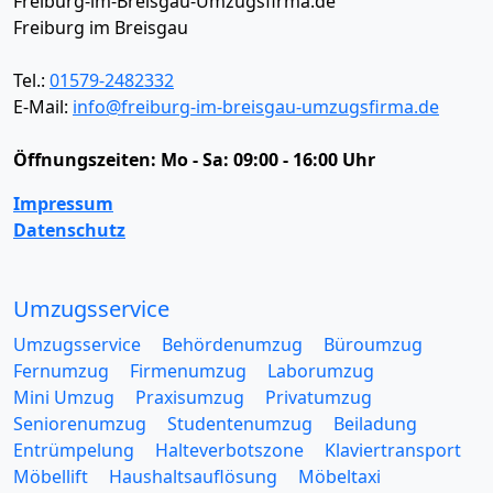
Freiburg-im-Breisgau-Umzugsfirma.de
Freiburg im Breisgau
Tel.:
01579-2482332
E-Mail:
info@freiburg-im-breisgau-umzugsfirma.de
Öffnungszeiten:
Mo - Sa: 09:00 - 16:00 Uhr
Impressum
Datenschutz
Umzugsservice
Umzugsservice
Behördenumzug
Büroumzug
Fernumzug
Firmenumzug
Laborumzug
Mini Umzug
Praxisumzug
Privatumzug
Seniorenumzug
Studentenumzug
Beiladung
Entrümpelung
Halteverbotszone
Klaviertransport
Möbellift
Haushaltsauflösung
Möbeltaxi