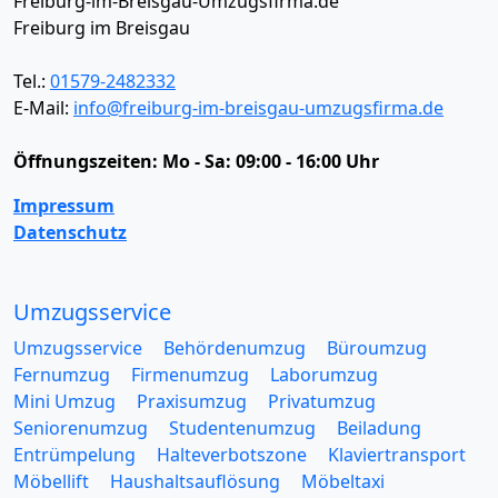
Freiburg-im-Breisgau-Umzugsfirma.de
Freiburg im Breisgau
Tel.:
01579-2482332
E-Mail:
info@freiburg-im-breisgau-umzugsfirma.de
Öffnungszeiten:
Mo - Sa: 09:00 - 16:00 Uhr
Impressum
Datenschutz
Umzugsservice
Umzugsservice
Behördenumzug
Büroumzug
Fernumzug
Firmenumzug
Laborumzug
Mini Umzug
Praxisumzug
Privatumzug
Seniorenumzug
Studentenumzug
Beiladung
Entrümpelung
Halteverbotszone
Klaviertransport
Möbellift
Haushaltsauflösung
Möbeltaxi