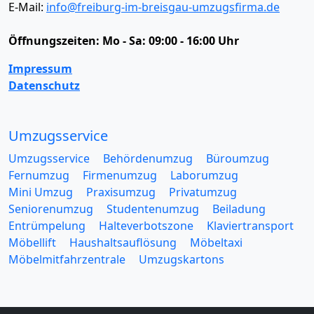
E-Mail:
info@freiburg-im-breisgau-umzugsfirma.de
Öffnungszeiten:
Mo - Sa: 09:00 - 16:00 Uhr
Impressum
Datenschutz
Umzugsservice
Umzugsservice
Behördenumzug
Büroumzug
Fernumzug
Firmenumzug
Laborumzug
Mini Umzug
Praxisumzug
Privatumzug
Seniorenumzug
Studentenumzug
Beiladung
Entrümpelung
Halteverbotszone
Klaviertransport
Möbellift
Haushaltsauflösung
Möbeltaxi
Möbelmitfahrzentrale
Umzugskartons