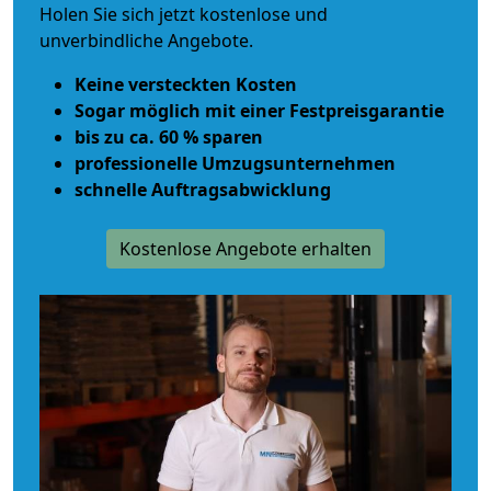
Holen Sie sich jetzt kostenlose und
unverbindliche Angebote.
Keine versteckten Kosten
Sogar möglich mit einer Festpreisgarantie
bis zu ca. 60 % sparen
professionelle Umzugsunternehmen
schnelle Auftragsabwicklung
Kostenlose Angebote erhalten