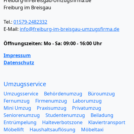
Freiburg-im-Breisgau-Umzugsfirma.de
Freiburg im Breisgau
Tel.:
01579-2482332
E-Mail:
info@freiburg-im-breisgau-umzugsfirma.de
Öffnungszeiten:
Mo - Sa: 09:00 - 16:00 Uhr
Impressum
Datenschutz
Umzugsservice
Umzugsservice
Behördenumzug
Büroumzug
Fernumzug
Firmenumzug
Laborumzug
Mini Umzug
Praxisumzug
Privatumzug
Seniorenumzug
Studentenumzug
Beiladung
Entrümpelung
Halteverbotszone
Klaviertransport
Möbellift
Haushaltsauflösung
Möbeltaxi