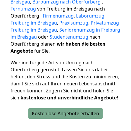
Breisgau
,
Büroumzug nach Oberfürberg
,
Fernumzug
von Freiburg im Breisgau nach
Oberfürberg ,
Firmenumzug
,
Laborumzug
Freiburg im Breisgau
,
Praxisumzug
,
Privatumzug
Freiburg im Breisgau
,
Seniorenumzug in Freiburg
im Breisgau
oder
Studentenumzug
nach
Oberfürberg planen
wir haben die besten
Angebote
für Sie.
Wir sind für jede Art von Umzug nach
Oberfürberg gerüstet. Lassen Sie uns dabei
helfen, den Stress und die Kosten zu minimieren,
damit Sie sich auf Ihren neuen Lebensabschnitt
freuen können.
Zögern Sie nicht und holen Sie
sich
kostenlose und unverbindliche Angebote!
Kostenlose Angebote erhalten