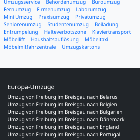
Umzugsservice
Behördenumzug
Büroumzug
Fernumzug
Firmenumzug
Laborumzug
Mini Umzug
Praxisumzug
Privatumzug
Seniorenumzug
Studentenumzug
Beiladung
Entrümpelung
Halteverbotszone
Klaviertransport
Möbellift
Haushaltsauflösung
Möbeltaxi
Möbelmitfahrzentrale
Umzugskartons
Europa-Umzüge
Umzug von Freiburg im Breisgau nach Belarus
Umzug von Freiburg im Breisgau nach Belgien
Umzug von Freiburg im Breisgau nach Bulgarien
Umzug von Freiburg im Breisgau nach Dänemark
Umzug von Freiburg im Breisgau nach England
Umzug von Freiburg im Breisgau nach Portugal