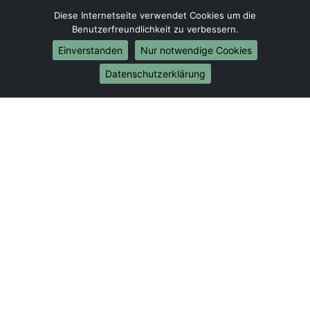
Diese Internetseite verwendet Cookies um die
Internationale-Umzüge
Benutzerfreundlichkeit zu verbessern.
Umzug von Freiburg im Breisgau nach Brasilien
Einverstanden
Nur notwendige Cookies
Umzug von Freiburg im Breisgau nach Brunei
Datenschutzerklärung
Darussalam
Umzug von Freiburg im Breisgau nach Burkina Faso
Umzug von Freiburg im Breisgau nach Burundi
Umzug von Freiburg im Breisgau nach Chile
Umzug von Freiburg im Breisgau nach China
Umzug von Freiburg im Breisgau nach Cookinseln
Umzug von Freiburg im Breisgau nach Costa Rica
Umzug von Freiburg im Breisgau nach Curaçao
Umzug von Freiburg im Breisgau nach
Demokratische Republik Kongo
Umzug von Freiburg im Breisgau nach Dominica
Umzug von Freiburg im Breisgau nach
Dominikanische Republik
Umzug von Freiburg im Breisgau nach Dschibuti