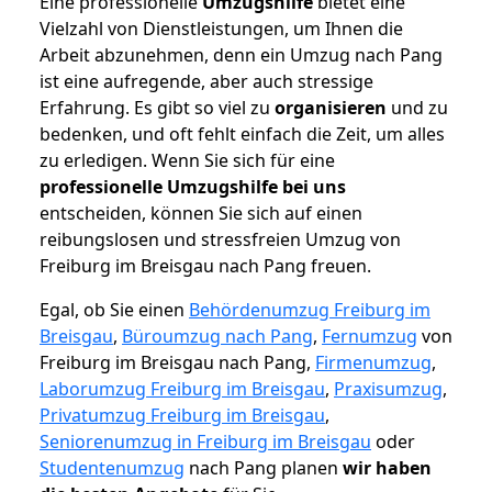
Eine professionelle
Umzugshilfe
bietet eine
Vielzahl von Dienstleistungen, um Ihnen die
Arbeit abzunehmen, denn ein Umzug nach Pang
ist eine aufregende, aber auch stressige
Erfahrung. Es gibt so viel zu
organisieren
und zu
bedenken, und oft fehlt einfach die Zeit, um alles
zu erledigen. Wenn Sie sich für eine
professionelle Umzugshilfe bei uns
entscheiden, können Sie sich auf einen
reibungslosen und stressfreien Umzug von
Freiburg im Breisgau nach Pang freuen.
Egal, ob Sie einen
Behördenumzug Freiburg im
Breisgau
,
Büroumzug nach Pang
,
Fernumzug
von
Freiburg im Breisgau nach Pang,
Firmenumzug
,
Laborumzug Freiburg im Breisgau
,
Praxisumzug
,
Privatumzug Freiburg im Breisgau
,
Seniorenumzug in Freiburg im Breisgau
oder
Studentenumzug
nach Pang planen
wir haben