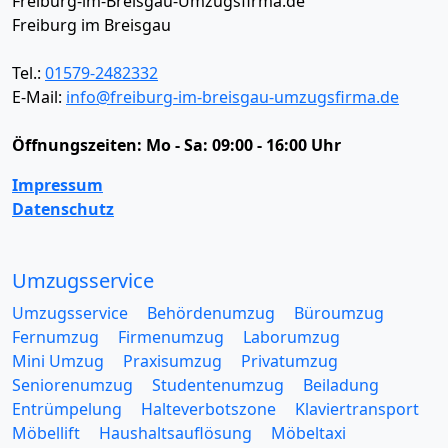
Freiburg-im-Breisgau-Umzugsfirma.de
Freiburg im Breisgau
Tel.:
01579-2482332
E-Mail:
info@freiburg-im-breisgau-umzugsfirma.de
Öffnungszeiten:
Mo - Sa: 09:00 - 16:00 Uhr
Impressum
Datenschutz
Umzugsservice
Umzugsservice
Behördenumzug
Büroumzug
Fernumzug
Firmenumzug
Laborumzug
Mini Umzug
Praxisumzug
Privatumzug
Seniorenumzug
Studentenumzug
Beiladung
Entrümpelung
Halteverbotszone
Klaviertransport
Möbellift
Haushaltsauflösung
Möbeltaxi