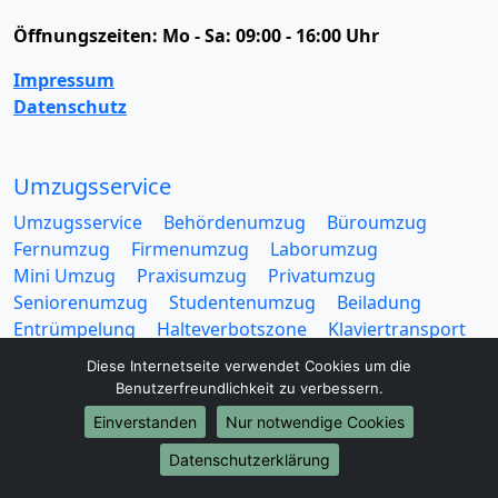
Öffnungszeiten:
Mo - Sa: 09:00 - 16:00 Uhr
Impressum
Datenschutz
Umzugsservice
Umzugsservice
Behördenumzug
Büroumzug
Fernumzug
Firmenumzug
Laborumzug
Mini Umzug
Praxisumzug
Privatumzug
Seniorenumzug
Studentenumzug
Beiladung
Entrümpelung
Halteverbotszone
Klaviertransport
Möbellift
Haushaltsauflösung
Möbeltaxi
Diese Internetseite verwendet Cookies um die
Möbelmitfahrzentrale
Umzugskartons
Benutzerfreundlichkeit zu verbessern.
Einverstanden
Nur notwendige Cookies
Datenschutzerklärung