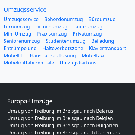
Umzugsservice
Umzugsservice
Behördenumzug
Büroumzug
Fernumzug
Firmenumzug
Laborumzug
Mini Umzug
Praxisumzug
Privatumzug
Seniorenumzug
Studentenumzug
Beiladung
Entrümpelung
Halteverbotszone
Klaviertransport
Möbellift
Haushaltsauflösung
Möbeltaxi
Möbelmitfahrzentrale
Umzugskartons
Europa-Umzüge
Umzug von Freiburg im Breisgau nach Belarus
Umzug von Freiburg im Breisgau nach Belgien
Umzug von Freiburg im Breisgau nach Bulgarien
Umzug von Freiburg im Breisgau nach Dänemark