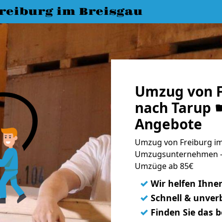
eiburg im Breisgau
Umzug von F
nach Tarup ☛
Angebote
Umzug von Freiburg im 
Umzugsunternehmen - 
Umzüge ab 85€
✓
Wir helfen Ihne
✓
Schnell & unverb
✓
Finden Sie das 