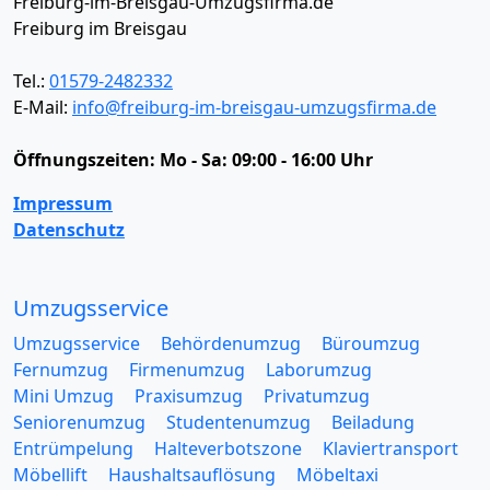
Freiburg-im-Breisgau-Umzugsfirma.de
Freiburg im Breisgau
Tel.:
01579-2482332
E-Mail:
info@freiburg-im-breisgau-umzugsfirma.de
Öffnungszeiten:
Mo - Sa: 09:00 - 16:00 Uhr
Impressum
Datenschutz
Umzugsservice
Umzugsservice
Behördenumzug
Büroumzug
Fernumzug
Firmenumzug
Laborumzug
Mini Umzug
Praxisumzug
Privatumzug
Seniorenumzug
Studentenumzug
Beiladung
Entrümpelung
Halteverbotszone
Klaviertransport
Möbellift
Haushaltsauflösung
Möbeltaxi