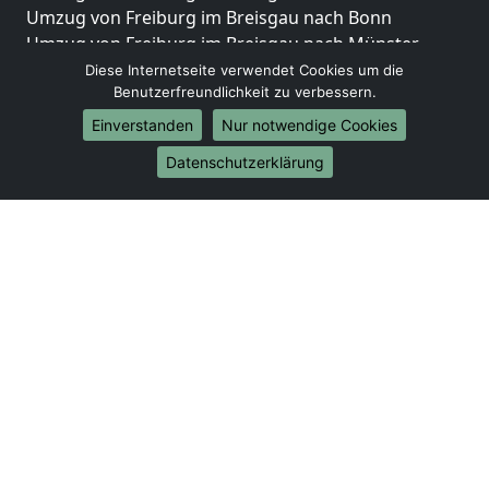
Umzug von Freiburg im Breisgau nach Bonn
Umzug von Freiburg im Breisgau nach Münster
Diese Internetseite verwendet Cookies um die
Internationale-Umzüge
Benutzerfreundlichkeit zu verbessern.
Umzug von Freiburg im Breisgau nach Brasilien
Einverstanden
Nur notwendige Cookies
Umzug von Freiburg im Breisgau nach Brunei
Datenschutzerklärung
Darussalam
Umzug von Freiburg im Breisgau nach Burkina Faso
Umzug von Freiburg im Breisgau nach Burundi
Umzug von Freiburg im Breisgau nach Chile
Umzug von Freiburg im Breisgau nach China
Umzug von Freiburg im Breisgau nach Cookinseln
Umzug von Freiburg im Breisgau nach Costa Rica
Umzug von Freiburg im Breisgau nach Curaçao
Umzug von Freiburg im Breisgau nach
Demokratische Republik Kongo
Umzug von Freiburg im Breisgau nach Dominica
Umzug von Freiburg im Breisgau nach