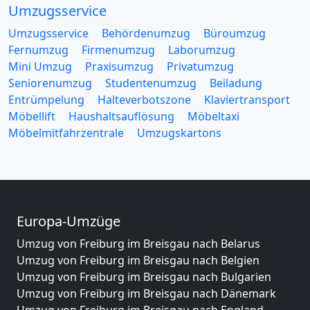
Umzugsservice
Umzugsservice
Behördenumzug
Büroumzug
Fernumzug
Firmenumzug
Laborumzug
Mini Umzug
Praxisumzug
Privatumzug
Seniorenumzug
Studentenumzug
Beiladung
Entrümpelung
Halteverbotszone
Klaviertransport
Möbellift
Haushaltsauflösung
Möbeltaxi
Möbelmitfahrzentrale
Umzugskartons
Europa-Umzüge
Umzug von Freiburg im Breisgau nach Belarus
Umzug von Freiburg im Breisgau nach Belgien
Umzug von Freiburg im Breisgau nach Bulgarien
Umzug von Freiburg im Breisgau nach Dänemark