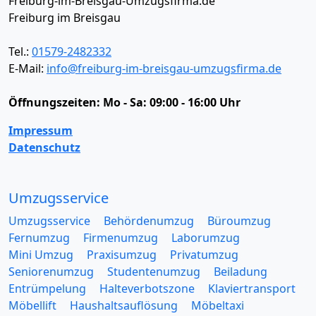
Freiburg-im-Breisgau-Umzugsfirma.de
Freiburg im Breisgau
Tel.:
01579-2482332
E-Mail:
info@freiburg-im-breisgau-umzugsfirma.de
Öffnungszeiten:
Mo - Sa: 09:00 - 16:00 Uhr
Impressum
Datenschutz
Umzugsservice
Umzugsservice
Behördenumzug
Büroumzug
Fernumzug
Firmenumzug
Laborumzug
Mini Umzug
Praxisumzug
Privatumzug
Seniorenumzug
Studentenumzug
Beiladung
Entrümpelung
Halteverbotszone
Klaviertransport
Möbellift
Haushaltsauflösung
Möbeltaxi