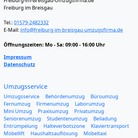
Freiburg-im-Breisgau-Umzugsfirma.de
Freiburg im Breisgau
Tel.:
01579-2482332
E-Mail:
info@freiburg-im-breisgau-umzugsfirma.de
Öffnungszeiten:
Mo - Sa: 09:00 - 16:00 Uhr
Impressum
Datenschutz
Umzugsservice
Umzugsservice
Behördenumzug
Büroumzug
Fernumzug
Firmenumzug
Laborumzug
Mini Umzug
Praxisumzug
Privatumzug
Seniorenumzug
Studentenumzug
Beiladung
Entrümpelung
Halteverbotszone
Klaviertransport
Möbellift
Haushaltsauflösung
Möbeltaxi