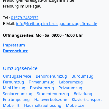
Freiburg-im-Breisgau-Umzugsfirma.de
Freiburg im Breisgau
Tel.:
01579-2482332
E-Mail:
info@freiburg-im-breisgau-umzugsfirma.de
Öffnungszeiten:
Mo - Sa: 09:00 - 16:00 Uhr
Impressum
Datenschutz
Umzugsservice
Umzugsservice
Behördenumzug
Büroumzug
Fernumzug
Firmenumzug
Laborumzug
Mini Umzug
Praxisumzug
Privatumzug
Seniorenumzug
Studentenumzug
Beiladung
Entrümpelung
Halteverbotszone
Klaviertransport
Möbellift
Haushaltsauflösung
Möbeltaxi