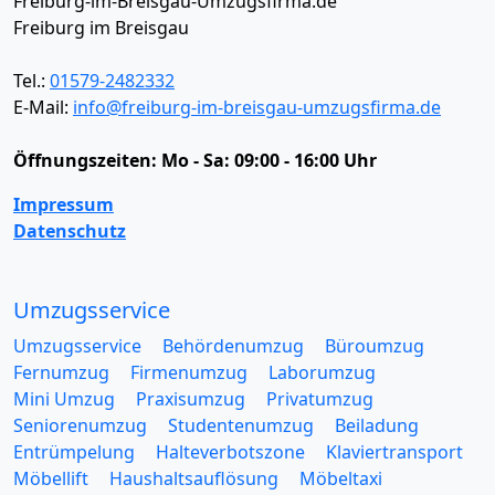
Freiburg-im-Breisgau-Umzugsfirma.de
Freiburg im Breisgau
Tel.:
01579-2482332
E-Mail:
info@freiburg-im-breisgau-umzugsfirma.de
Öffnungszeiten:
Mo - Sa: 09:00 - 16:00 Uhr
Impressum
Datenschutz
Umzugsservice
Umzugsservice
Behördenumzug
Büroumzug
Fernumzug
Firmenumzug
Laborumzug
Mini Umzug
Praxisumzug
Privatumzug
Seniorenumzug
Studentenumzug
Beiladung
Entrümpelung
Halteverbotszone
Klaviertransport
Möbellift
Haushaltsauflösung
Möbeltaxi