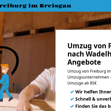
eiburg im Breisgau
Umzug von F
nach Wadelh
Angebote
Umzug von Freiburg im
Umzugsunternehmen - 
Umzüge ab 85€
✓
Wir helfen Ihne
✓
Schnell & unverb
✓
Finden Sie das 