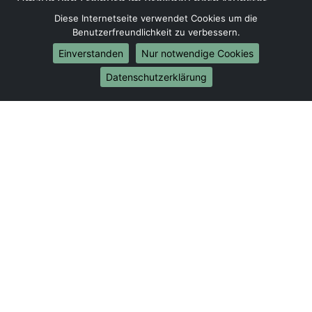
Umzug von Freiburg im Breisgau nach Münster
Diese Internetseite verwendet Cookies um die
Internationale-Umzüge
Benutzerfreundlichkeit zu verbessern.
Umzug von Freiburg im Breisgau nach Brasilien
Einverstanden
Nur notwendige Cookies
Umzug von Freiburg im Breisgau nach Brunei
Datenschutzerklärung
Darussalam
Umzug von Freiburg im Breisgau nach Burkina Faso
Umzug von Freiburg im Breisgau nach Burundi
Umzug von Freiburg im Breisgau nach Chile
Umzug von Freiburg im Breisgau nach China
Umzug von Freiburg im Breisgau nach Cookinseln
Umzug von Freiburg im Breisgau nach Costa Rica
Umzug von Freiburg im Breisgau nach Curaçao
Umzug von Freiburg im Breisgau nach
Demokratische Republik Kongo
Umzug von Freiburg im Breisgau nach Dominica
Umzug von Freiburg im Breisgau nach
Dominikanische Republik
Umzug von Freiburg im Breisgau nach Dschibuti