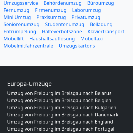
Umzugsservice
Behördenumzug
Büroumzug
Fernumzug
Firmenumzug
Laborumzug
Mini Umzug
Praxisumzug
Privatumzug
Seniorenumzug
Studentenumzug
Beiladung
Entrümpelung
Halteverbotszone
Klaviertransport
Möbellift
Haushaltsauflösung
Möbeltaxi
Möbelmitfahrzentrale
Umzugskartons
Europa-Umzüge
Umzug von Freiburg im Breisgau nach Belarus
Umzug von Freiburg im Breisgau nach Belgien
Umzug von Freiburg im Breisgau nach Bulgarien
Umzug von Freiburg im Breisgau nach Dänemark
Umzug von Freiburg im Breisgau nach England
Umzug von Freiburg im Breisgau nach Portugal