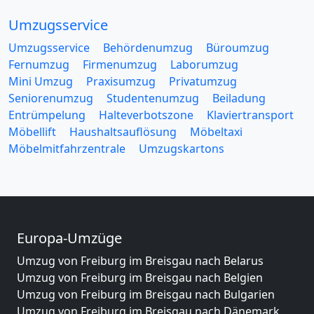
Umzugsservice
Umzugsservice
Behördenumzug
Büroumzug
Fernumzug
Firmenumzug
Laborumzug
Mini Umzug
Praxisumzug
Privatumzug
Seniorenumzug
Studentenumzug
Beiladung
Entrümpelung
Halteverbotszone
Klaviertransport
Möbellift
Haushaltsauflösung
Möbeltaxi
Möbelmitfahrzentrale
Umzugskartons
Europa-Umzüge
Umzug von Freiburg im Breisgau nach Belarus
Umzug von Freiburg im Breisgau nach Belgien
Umzug von Freiburg im Breisgau nach Bulgarien
Umzug von Freiburg im Breisgau nach Dänemark