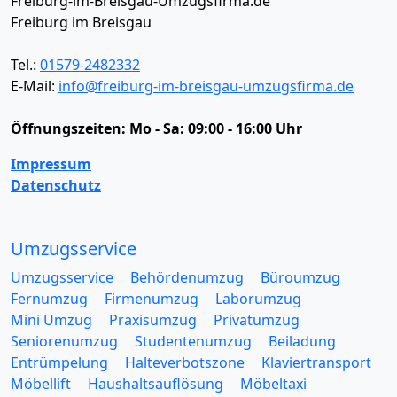
Freiburg-im-Breisgau-Umzugsfirma.de
Freiburg im Breisgau
Tel.:
01579-2482332
E-Mail:
info@freiburg-im-breisgau-umzugsfirma.de
Öffnungszeiten:
Mo - Sa: 09:00 - 16:00 Uhr
Impressum
Datenschutz
Umzugsservice
Umzugsservice
Behördenumzug
Büroumzug
Fernumzug
Firmenumzug
Laborumzug
Mini Umzug
Praxisumzug
Privatumzug
Seniorenumzug
Studentenumzug
Beiladung
Entrümpelung
Halteverbotszone
Klaviertransport
Möbellift
Haushaltsauflösung
Möbeltaxi