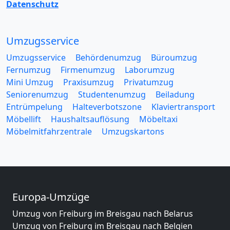
Datenschutz
Umzugsservice
Umzugsservice
Behördenumzug
Büroumzug
Fernumzug
Firmenumzug
Laborumzug
Mini Umzug
Praxisumzug
Privatumzug
Seniorenumzug
Studentenumzug
Beiladung
Entrümpelung
Halteverbotszone
Klaviertransport
Möbellift
Haushaltsauflösung
Möbeltaxi
Möbelmitfahrzentrale
Umzugskartons
Europa-Umzüge
Umzug von Freiburg im Breisgau nach Belarus
Umzug von Freiburg im Breisgau nach Belgien