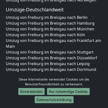
Umzug von Freiburg im Breisgau nach Norwegen
Umzüge-Deutschlandweit
Umzug von Freiburg im Breisgau nach Berlin
Umzug von Freiburg im Breisgau nach Hamburg
Umzug von Freiburg im Breisgau nach München
Umzug von Freiburg im Breisgau nach Köln
Umzug von Freiburg im Breisgau nach Frankfurt am
Main
Umzug von Freiburg im Breisgau nach Stuttgart
Umzug von Freiburg im Breisgau nach Düsseldorf
Umzug von Freiburg im Breisgau nach Leipzig
Umzug von Freiburg im Breisgau nach Dortmund
Umzug von Freiburg im Breisgau nach Essen
Diese Internetseite verwendet Cookies um die
Umzug von Freiburg im Breisgau nach Bremen
Benutzerfreundlichkeit zu verbessern.
Umzug von Freiburg im Breisgau nach Dresden
Einverstanden
Nur notwendige Cookies
Umzug von Freiburg im Breisgau nach Hannover
Umzug von Freiburg im Breisgau nach Nürnberg
Datenschutzerklärung
Umzug von Freiburg im Breisgau nach Duisburg