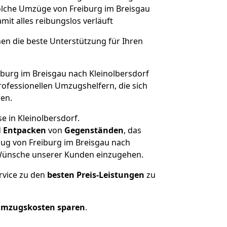
 solche Umzüge von Freiburg im Breisgau
amit alles reibungslos verläuft
nen die beste Unterstützung für Ihren
urg im Breisgau nach Kleinolbersdorf
ofessionellen Umzugshelfern, die sich
ren.
e in Kleinolbersdorf.
d
Entpacken
von
Gegenständen
, das
zug von Freiburg im Breisgau nach
nd Wünsche unserer Kunden einzugehen.
rvice zu den
besten Preis-Leistungen
zu
Umzugskosten sparen
.