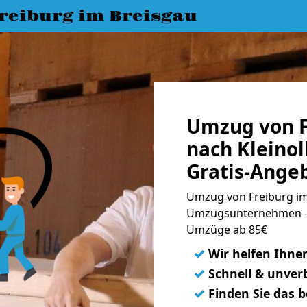
eiburg im Breisgau
Umzug von F
nach Kleino
Gratis-Ange
Umzug von Freiburg im 
Umzugsunternehmen - 
Umzüge ab 85€
✓
Wir helfen Ihne
✓
Schnell & unverb
✓
Finden Sie das 