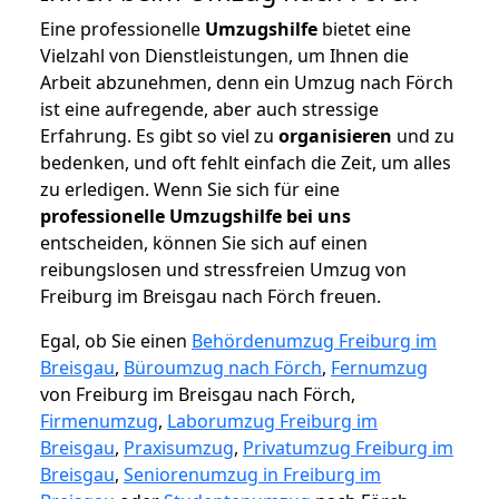
Eine professionelle
Umzugshilfe
bietet eine
Vielzahl von Dienstleistungen, um Ihnen die
Arbeit abzunehmen, denn ein Umzug nach Förch
ist eine aufregende, aber auch stressige
Erfahrung. Es gibt so viel zu
organisieren
und zu
bedenken, und oft fehlt einfach die Zeit, um alles
zu erledigen. Wenn Sie sich für eine
professionelle Umzugshilfe bei uns
entscheiden, können Sie sich auf einen
reibungslosen und stressfreien Umzug von
Freiburg im Breisgau nach Förch freuen.
Egal, ob Sie einen
Behördenumzug Freiburg im
Breisgau
,
Büroumzug nach Förch
,
Fernumzug
von Freiburg im Breisgau nach Förch,
Firmenumzug
,
Laborumzug Freiburg im
Breisgau
,
Praxisumzug
,
Privatumzug Freiburg im
Breisgau
,
Seniorenumzug in Freiburg im