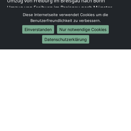
Umzug von Freiburg im Breisgau nach Bonn
Umzug von Freiburg im Breisgau nach Münster
Diese Internetseite verwendet Cookies um die
Internationale-Umzüge
Benutzerfreundlichkeit zu verbessern.
Umzug von Freiburg im Breisgau nach Brasilien
Einverstanden
Nur notwendige Cookies
Umzug von Freiburg im Breisgau nach Brunei
Datenschutzerklärung
Darussalam
Umzug von Freiburg im Breisgau nach Burkina Faso
Umzug von Freiburg im Breisgau nach Burundi
Umzug von Freiburg im Breisgau nach Chile
Umzug von Freiburg im Breisgau nach China
Umzug von Freiburg im Breisgau nach Cookinseln
Umzug von Freiburg im Breisgau nach Costa Rica
Umzug von Freiburg im Breisgau nach Curaçao
Umzug von Freiburg im Breisgau nach
Demokratische Republik Kongo
Umzug von Freiburg im Breisgau nach Dominica
Umzug von Freiburg im Breisgau nach
Dominikanische Republik