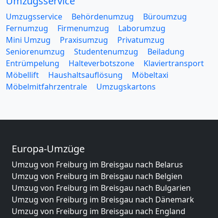
Umzugsservice
Umzugsservice
Behördenumzug
Büroumzug
Fernumzug
Firmenumzug
Laborumzug
Mini Umzug
Praxisumzug
Privatumzug
Seniorenumzug
Studentenumzug
Beiladung
Entrümpelung
Halteverbotszone
Klaviertransport
Möbellift
Haushaltsauflösung
Möbeltaxi
Möbelmitfahrzentrale
Umzugskartons
Europa-Umzüge
Umzug von Freiburg im Breisgau nach Belarus
Umzug von Freiburg im Breisgau nach Belgien
Umzug von Freiburg im Breisgau nach Bulgarien
Umzug von Freiburg im Breisgau nach Dänemark
Umzug von Freiburg im Breisgau nach England