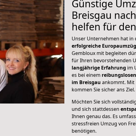
Günstige Umz
Breisgau nach
helfen für de
Unser Unternehmen hat in
erfolgreiche Europaumzü
Gembloux mit begleiten dürf
für Ihren bevorstehenden 
langjährige Erfahrung
im 
es bei einem
reibungslosen
im Breisgau
ankommt. Mit 
kommen Sie sicher ans Ziel.
Möchten Sie sich vollständ
und sich stattdessen
entsp
Ihnen genau das. Es umfasst 
stressfreien Umzug von Fr
benötigen.