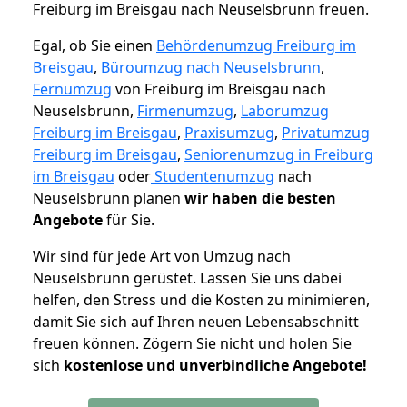
Freiburg im Breisgau nach Neuselsbrunn freuen.
Egal, ob Sie einen
Behördenumzug Freiburg im
Breisgau
,
Büroumzug nach Neuselsbrunn
,
Fernumzug
von Freiburg im Breisgau nach
Neuselsbrunn,
Firmenumzug
,
Laborumzug
Freiburg im Breisgau
,
Praxisumzug
,
Privatumzug
Freiburg im Breisgau
,
Seniorenumzug in Freiburg
im Breisgau
oder
Studentenumzug
nach
Neuselsbrunn planen
wir haben die besten
Angebote
für Sie.
Wir sind für jede Art von Umzug nach
Neuselsbrunn gerüstet. Lassen Sie uns dabei
helfen, den Stress und die Kosten zu minimieren,
damit Sie sich auf Ihren neuen Lebensabschnitt
freuen können.
Zögern Sie nicht und holen Sie
sich
kostenlose und unverbindliche Angebote!