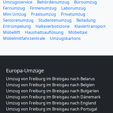
Umzugsservice
Behördenumzug
Büroumzug
Fernumzug
Firmenumzug
Laborumzug
Mini Umzug
Praxisumzug
Privatumzug
Seniorenumzug
Studentenumzug
Beiladung
Entrümpelung
Halteverbotszone
Klaviertransport
Möbellift
Haushaltsauflösung
Möbeltaxi
Möbelmitfahrzentrale
Umzugskartons
Europa-Umzüge
Umzug von Freiburg im Breisgau nach Belarus
Umzug von Freiburg im Breisgau nach Belgien
Umzug von Freiburg im Breisgau nach Bulgarien
Umzug von Freiburg im Breisgau nach Dänemark
Umzug von Freiburg im Breisgau nach England
Umzug von Freiburg im Breisgau nach Portugal