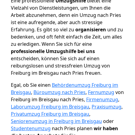
Eine professionelle
Umzugshilfe
bietet eine
Vielzahl von Dienstleistungen, um Ihnen die
Arbeit abzunehmen, denn ein Umzug nach Pries
ist eine aufregende, aber auch stressige
Erfahrung. Es gibt so viel zu
organisieren
und zu
bedenken, und oft fehlt einfach die Zeit, um alles
zu erledigen. Wenn Sie sich für eine
professionelle Umzugshilfe bei uns
entscheiden, können Sie sich auf einen
reibungslosen und stressfreien Umzug von
Freiburg im Breisgau nach Pries freuen.
Egal, ob Sie einen
Behördenumzug Freiburg im
Breisgau
,
Büroumzug nach Pries
,
Fernumzug
von
Freiburg im Breisgau nach Pries,
Firmenumzug
,
Laborumzug Freiburg im Breisgau
,
Praxisumzug
,
Privatumzug Freiburg im Breisgau
,
Seniorenumzug in Freiburg im Breisgau
oder
Studentenumzug
nach Pries planen
wir haben