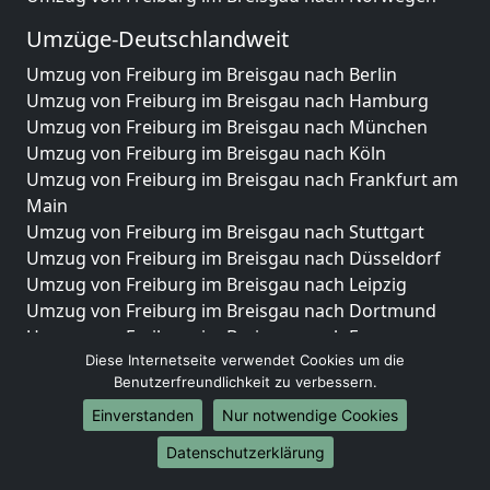
Umzüge-Deutschlandweit
Umzug von Freiburg im Breisgau nach Berlin
Umzug von Freiburg im Breisgau nach Hamburg
Umzug von Freiburg im Breisgau nach München
Umzug von Freiburg im Breisgau nach Köln
Umzug von Freiburg im Breisgau nach Frankfurt am
Main
Umzug von Freiburg im Breisgau nach Stuttgart
Umzug von Freiburg im Breisgau nach Düsseldorf
Umzug von Freiburg im Breisgau nach Leipzig
Umzug von Freiburg im Breisgau nach Dortmund
Umzug von Freiburg im Breisgau nach Essen
Diese Internetseite verwendet Cookies um die
Umzug von Freiburg im Breisgau nach Bremen
Benutzerfreundlichkeit zu verbessern.
Umzug von Freiburg im Breisgau nach Dresden
Umzug von Freiburg im Breisgau nach Hannover
Einverstanden
Nur notwendige Cookies
Umzug von Freiburg im Breisgau nach Nürnberg
Datenschutzerklärung
Umzug von Freiburg im Breisgau nach Duisburg