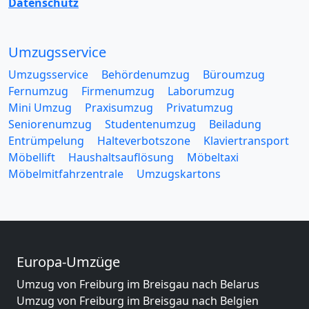
Datenschutz
Umzugsservice
Umzugsservice
Behördenumzug
Büroumzug
Fernumzug
Firmenumzug
Laborumzug
Mini Umzug
Praxisumzug
Privatumzug
Seniorenumzug
Studentenumzug
Beiladung
Entrümpelung
Halteverbotszone
Klaviertransport
Möbellift
Haushaltsauflösung
Möbeltaxi
Möbelmitfahrzentrale
Umzugskartons
Europa-Umzüge
Umzug von Freiburg im Breisgau nach Belarus
Umzug von Freiburg im Breisgau nach Belgien