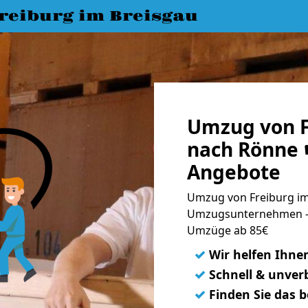
eiburg im Breisgau
Umzug von F
nach Rönne ☛
Angebote
Umzug von Freiburg im
Umzugsunternehmen - 
Umzüge ab 85€
✓
Wir helfen Ihne
✓
Schnell & unverb
✓
Finden Sie das 