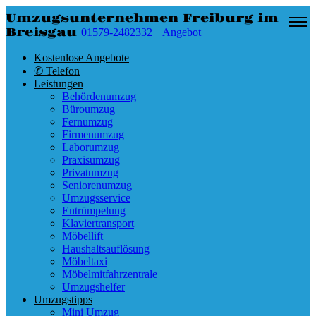
Umzugsunternehmen Freiburg im
Breisgau
01579-2482332
Angebot
Kostenlose Angebote
✆ Telefon
Leistungen
Behördenumzug
Büroumzug
Fernumzug
Firmenumzug
Laborumzug
Praxisumzug
Privatumzug
Seniorenumzug
Umzugsservice
Entrümpelung
Klaviertransport
Möbellift
Haushaltsauflösung
Möbeltaxi
Möbelmitfahrzentrale
Umzugshelfer
Umzugstipps
Mini Umzug