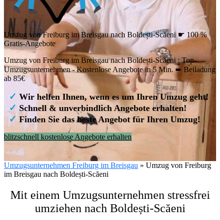
Umzug von Freiburg im Breisgau nach Boldești-Scăeni ☛ 100 %
Gratis-Angebote
Umzug von Freiburg im Breisgau nach Boldești-Scăeni : Top-
Umzugsunternehmen - Kostenlose Angebote in 5 Min. ➨ Beiladung
ab 85€
✓
Wir helfen Ihnen, wenn es um Ihren Umzug geht!
✓
Schnell & unverbindlich Angebote erhalten!
✓
Finden Sie das beste Angebot für Ihren Umzug!
blitzschnell kostenlose Angebote erhalten
Umzugsunternehmen Freiburg im Breisgau
»
Umzug von Freiburg
im Breisgau nach Boldești-Scăeni
Mit einem Umzugsunternehmen stressfrei
umziehen nach Boldești-Scăeni