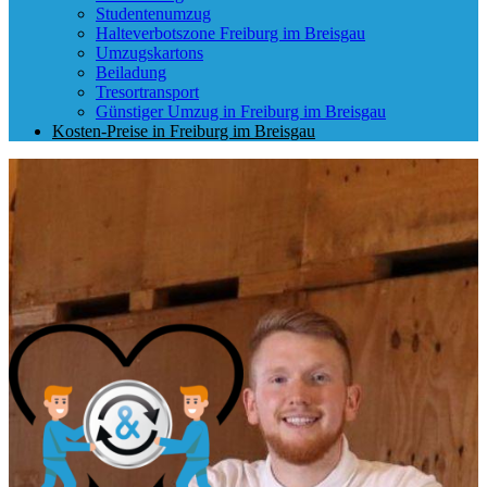
Studentenumzug
Halteverbotszone Freiburg im Breisgau
Umzugskartons
Beiladung
Tresortransport
Günstiger Umzug in Freiburg im Breisgau
Kosten-Preise in Freiburg im Breisgau