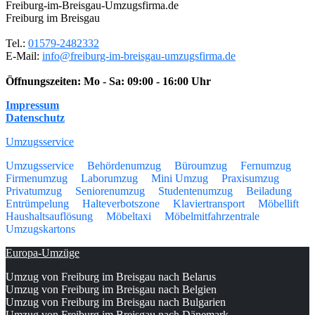
Freiburg-im-Breisgau-Umzugsfirma.de
Freiburg im Breisgau
Tel.:
01579-2482332
E-Mail:
info@freiburg-im-breisgau-umzugsfirma.de
Öffnungszeiten:
Mo - Sa: 09:00 - 16:00 Uhr
Impressum
Datenschutz
Umzugsservice
Umzugsservice
Behördenumzug
Büroumzug
Fernumzug
Firmenumzug
Laborumzug
Mini Umzug
Praxisumzug
Privatumzug
Seniorenumzug
Studentenumzug
Beiladung
Entrümpelung
Halteverbotszone
Klaviertransport
Möbellift
Haushaltsauflösung
Möbeltaxi
Möbelmitfahrzentrale
Umzugskartons
Europa-Umzüge
Umzug von Freiburg im Breisgau nach Belarus
Umzug von Freiburg im Breisgau nach Belgien
Umzug von Freiburg im Breisgau nach Bulgarien
Umzug von Freiburg im Breisgau nach Dänemark