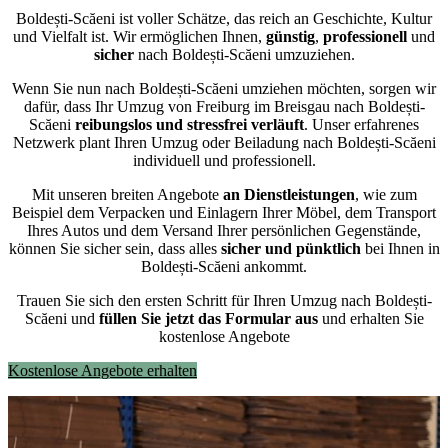
Boldești-Scăeni ist voller Schätze, das reich an Geschichte, Kultur
und Vielfalt ist. Wir ermöglichen Ihnen,
günstig
,
professionell
und
sicher
nach Boldești-Scăeni umzuziehen.
Wenn Sie nun nach Boldești-Scăeni umziehen möchten, sorgen wir
dafür, dass Ihr Umzug von Freiburg im Breisgau nach Boldești-
Scăeni
reibungslos und stressfrei
verläuft
. Unser erfahrenes
Netzwerk plant Ihren Umzug oder Beiladung nach Boldești-Scăeni
individuell und professionell.
Mit unseren breiten Angebote
an Dienstleistungen
, wie zum
Beispiel dem Verpacken und Einlagern Ihrer Möbel, dem Transport
Ihres Autos und dem Versand Ihrer persönlichen Gegenstände,
können Sie sicher sein, dass alles
sicher und pünktlich
bei Ihnen in
Boldești-Scăeni ankommt.
Trauen Sie sich den ersten Schritt für Ihren Umzug nach Boldești-
Scăeni und
füllen Sie jetzt das Formular aus
und erhalten Sie
kostenlose Angebote
Kostenlose Angebote erhalten