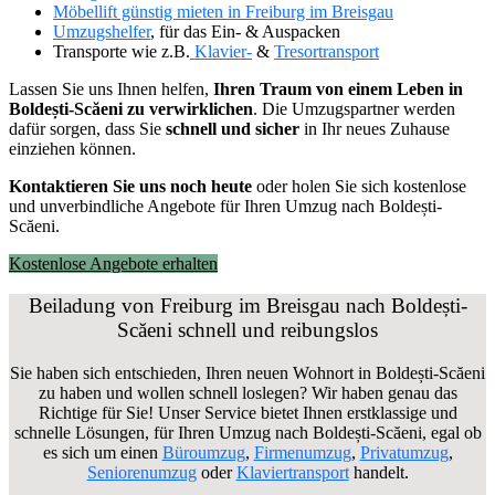
Möbellift günstig mieten in Freiburg im Breisgau
Umzugshelfer
, für das Ein- & Auspacken
Transporte wie z.B.
Klavier-
&
Tresortransport
Lassen Sie uns Ihnen helfen,
Ihren Traum von einem Leben in
Boldești-Scăeni zu verwirklichen
. Die Umzugspartner werden
dafür sorgen, dass Sie
schnell und sicher
in Ihr neues Zuhause
einziehen können.
Kontaktieren Sie uns noch heute
oder holen Sie sich kostenlose
und unverbindliche Angebote für Ihren Umzug nach Boldești-
Scăeni.
Kostenlose Angebote erhalten
Beiladung von Freiburg im Breisgau nach Boldești-
Scăeni schnell und reibungslos
Sie haben sich entschieden, Ihren neuen Wohnort in Boldești-Scăeni
zu haben und wollen schnell loslegen? Wir haben genau das
Richtige für Sie! Unser Service bietet Ihnen erstklassige und
schnelle Lösungen, für Ihren Umzug nach Boldești-Scăeni, egal ob
es sich um einen
Büroumzug
,
Firmenumzug
,
Privatumzug
,
Seniorenumzug
oder
Klaviertransport
handelt.