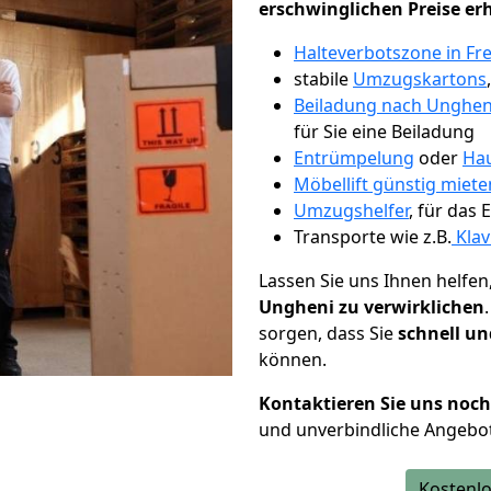
erschwinglichen Preise er
Halteverbotszone in Fr
stabile
Umzugskartons
Beiladung nach Unghen
für Sie eine Beiladung
Entrümpelung
oder
Hau
Möbellift günstig miete
Umzugshelfer
, für das
Transporte wie z.B.
Klav
Lassen Sie uns Ihnen helfen
Ungheni zu verwirklichen
sorgen, dass Sie
schnell un
können.
Kontaktieren Sie uns noc
und unverbindliche Angebo
Kostenlo