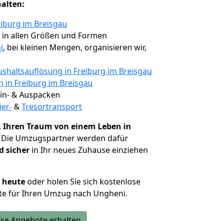
halten:
eiburg im Breisgau
, in allen Größen und Formen
i
, bei kleinen Mengen, organisieren wir,
shaltsauflösung in Freiburg im Breisgau
n in Freiburg im Breisgau
 Ein- & Auspacken
ier-
&
Tresortransport
,
Ihren Traum von einem Leben in
. Die Umzugspartner werden dafür
d sicher
in Ihr neues Zuhause einziehen
h heute
oder holen Sie sich kostenlose
te für Ihren Umzug nach Ungheni.
se Angebote erhalten