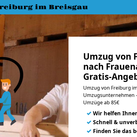
eiburg im Breisgau
Umzug von F
nach Frauen
Gratis-Ange
Umzug von Freiburg im
Umzugsunternehmen - 
Umzüge ab 85€
✓
Wir helfen Ihne
✓
Schnell & unverb
✓
Finden Sie das 