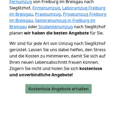
Fernumzug
von Freiburg im Breisgau nach
Sieglitzhof,
Firmenumzug
,
Laborumzug Freiburg
im Breisgau
,
Praxisumzug
,
Privatumzug Freiburg
im Breisgau
,
Seniorenumzug in Freiburg im
Breisgau
oder
Studentenumzug
nach Sieglitzhof
planen
wir haben die besten Angebote
für Sie.
Wir sind für jede Art von Umzug nach Sieglitzhof
gerüstet. Lassen Sie uns dabei helfen, den Stress
und die Kosten zu minimieren, damit Sie sich auf
Ihren neuen Lebensabschnitt freuen können.
Zögern Sie nicht und holen Sie sich
kostenlose
und unverbindliche Angebote!
Kostenlose Angebote erhalten