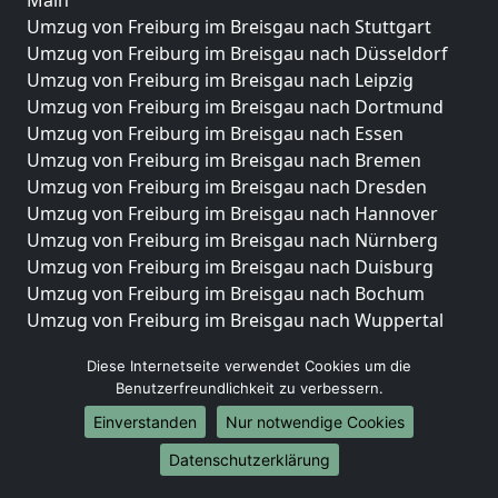
Main
Umzug von Freiburg im Breisgau nach Stuttgart
Umzug von Freiburg im Breisgau nach Düsseldorf
Umzug von Freiburg im Breisgau nach Leipzig
Umzug von Freiburg im Breisgau nach Dortmund
Umzug von Freiburg im Breisgau nach Essen
Umzug von Freiburg im Breisgau nach Bremen
Umzug von Freiburg im Breisgau nach Dresden
Umzug von Freiburg im Breisgau nach Hannover
Umzug von Freiburg im Breisgau nach Nürnberg
Umzug von Freiburg im Breisgau nach Duisburg
Umzug von Freiburg im Breisgau nach Bochum
Umzug von Freiburg im Breisgau nach Wuppertal
Umzug von Freiburg im Breisgau nach Bielefeld
Diese Internetseite verwendet Cookies um die
Umzug von Freiburg im Breisgau nach Bonn
Benutzerfreundlichkeit zu verbessern.
Umzug von Freiburg im Breisgau nach Münster
Einverstanden
Nur notwendige Cookies
Internationale-Umzüge
Datenschutzerklärung
Umzug von Freiburg im Breisgau nach Brasilien