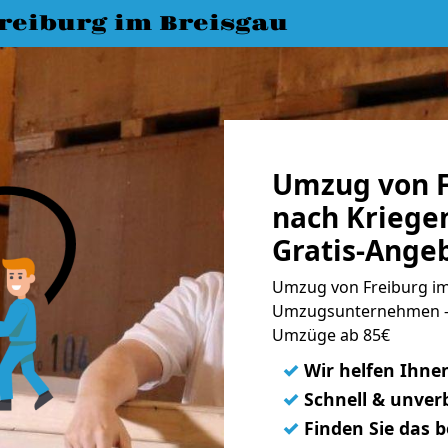
eiburg im Breisgau
Umzug von F
nach Kriege
Gratis-Ange
Umzug von Freiburg im
Umzugsunternehmen - 
Umzüge ab 85€
✓
Wir helfen Ihne
✓
Schnell & unverb
✓
Finden Sie das 